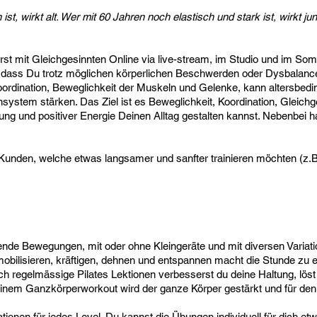
st, wirkt alt. Wer mit 60 Jahren noch elastisch und stark ist, wirkt ju
ierst mit Gleichgesinnten Online via live-stream, im Studio und im S
t, dass Du trotz möglichen körperlichen Beschwerden oder Dysbalan
Koordination, Beweglichkeit der Muskeln und Gelenke, kann altersbe
ystem stärken. Das Ziel ist es Beweglichkeit, Koordination, Gleich
tung und positiver Energie Deinen Alltag gestalten kannst. Nebenbe
 Kunden, welche etwas langsamer und sanfter trainieren möchten (z.B
essende Bewegungen, mit oder ohne Kleingeräte und mit diversen Variat
mobilisieren, kräftigen, dehnen und entspannen macht die Stunde zu
rch regelmässige Pilates Lektionen verbesserst du deine Haltung, lö
m Ganzkörperworkout wird der ganze Körper gestärkt und für den A
tionen für jedes Level. Du kannst die Übungen individuell für dich e