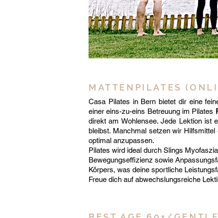
MATTENPILATES (ONL
Casa Pilates in Bern bietet dir eine fe
einer eins-zu-eins Betreuung im Pilates
direkt am Wohlensee. Jede Lektion ist ei
bleibst. Manchmal setzen wir Hilfsmittel
optimal anzupassen.
Pilates wird ideal durch Slings Myofasz
Bewegungseffizienz sowie Anpassungsfähig
Körpers, was deine sportliche Leistungsfä
Freue dich auf abwechslungsreiche Lekti
BEST AGE 60+/GENTL