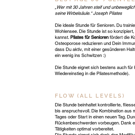
„Wer mit 30 Jahren steif und unbeweglich i
s
eine Wirbelsäule.“ Joseph Pilates
Die ideale Stunde für Senioren. Du train
Wohlensee. Die Stunde ist so konzipier
kannst.
Pilates für Senioren
fördert die 
Osteoporose reduzieren und Dein Immuns
dass Du aktiv, mit einer gesünderen Hal
ein wenig ins Schwitzen :)
Die Stunde eignet sich bestens auch für
Wiedereinstieg in die Pilatesmethode).
FLOW (ALL LEVELS)
Die Stunde beinhaltet kontrollierte, fli
bis anspruchsvoll. Die Kombination aus 
Tages oder Start in einen neuen Tag. Du
Rückenbeschwerden vorbeugen. Dank eine
Tätigkeiten optimal vorbereitet.
Die Stunde eignet sich dank den Modifika