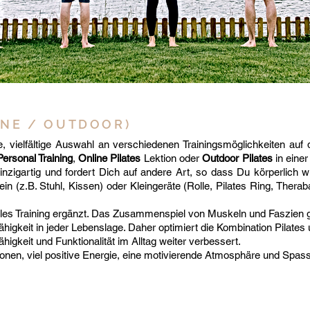
INE / OUTDOOR)
ine, vielfältige Auswahl an verschiedenen Trainingsmöglichkeiten au
Personal Training
,
Online Pilates
Lektion oder
Outdoor Pilates
in eine
nzigartig und fordert Dich auf andere Art, so dass Du körperlich wi
 ein (z.B. Stuhl, Kissen) oder Kleingeräte (Rolle, Pilates Ring, The
iales Training ergänzt. Das Zusammenspiel von Muskeln und Faszien g
keit in jeder Lebenslage. Daher optimiert die Kombination Pilates u
higkeit und Funktionalität im Alltag weiter verbessert.
onen, viel positive Energie, eine motivierende Atmosphäre und Spass
E