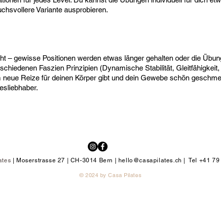
chsvollere Variante ausprobieren.
ht – gewisse Positionen werden etwas länger gehalten oder die Übu
schiedenen Faszien Prinzipien (Dynamische Stabilität, Gleitfähigkeit, 
neue Reize für deinen Körper gibt und dein Gewebe schön geschmeidi
tesliebhaber.
ates
| Moserstrasse 27 | CH-3014 Bern |
hello@casapilates.ch
| Tel +41 79
​© 2024
by Casa Pilates