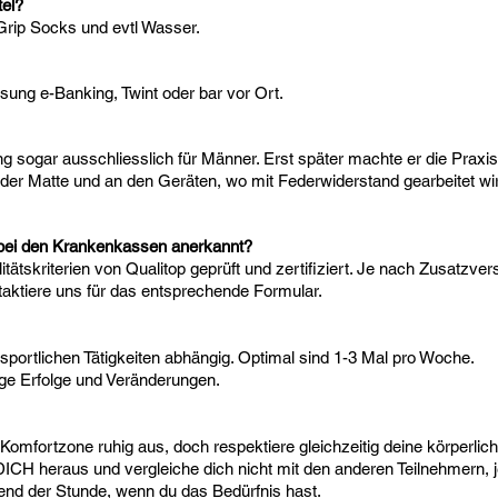
tel?
 Grip Socks und evtl Wasser.
sung e-Banking, Twint oder bar vor Ort.
ng sogar ausschliesslich für Männer. Erst später machte er die Praxis
f der Matte und an den Geräten, wo mit Federwiderstand gearbeitet wi
s bei den Krankenkassen anerkannt?
tätskriterien von Qualitop geprüft und zertifiziert. Je nach Zusatzv
taktiere uns für das entsprechende Formular.
 sportlichen Tätigkeiten abhängig. Optimal sind 1-3 Mal pro Woche.
stige Erfolge und Veränderungen.
e Komfortzone ruhig aus, doch respektiere gleichzeitig deine körperli
CH heraus und vergleiche dich nicht mit den anderen Teilnehmern, j
end der Stunde, wenn du das Bedürfnis hast.