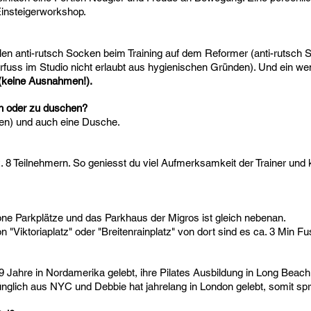
Einsteigerworkshop.
n anti-rutsch Socken beim Training auf dem Reformer (anti-rutsch S
rfuss im Studio nicht erlaubt aus hygienischen Gründen). Und ein we
 (keine Ausnahmen!).
en oder zu duschen?
en) und auch eine Dusche.
ax. 8 Teilnehmern. So geniesst du viel Aufmerksamkeit der Trainer und
ne Parkplätze und das Parkhaus der Migros ist gleich nebenan.
 "Viktoriaplatz" oder "Breitenrainplatz" von dort sind es ca. 3 Min F
9 Jahre in Nordamerika gelebt, ihre Pilates Ausbildung in Long Beach
prünglich aus NYC und Debbie hat jahrelang in London gelebt, somit sp