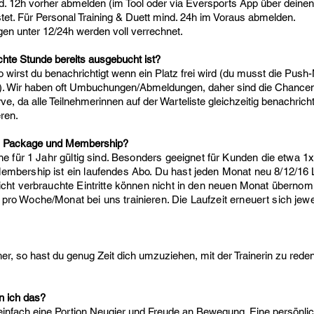
nd. 12h vorher abmelden (im Tool oder via Eversports App über dein
astet. Für Personal Training & Duett mind. 24h im Voraus abmelden.
gen unter 12/24h werden voll verrechnet.
te Stunde bereits ausgebucht ist?
o wirst du benachrichtigt wenn ein Platz frei wird (du musst die Push-
ht). Wir haben oft Umbuchungen/Abmeldungen, daher sind die Chance
 serve, da alle Teilnehmerinnen auf der Warteliste gleichzeitig benachric
ren.
em Package und Membership?
he für 1 Jahr gültig sind. Besonders geeignet für Kunden die etwa 1
embership ist ein laufendes Abo. Du hast jeden Monat neu 8/12/16 
 Nicht verbrauchte Eintritte können nicht in den neuen Monat übe
pro Woche/Monat bei uns trainieren. Die Laufzeit erneuert sich jew
r, so hast du genug Zeit dich umzuziehen, mit der Trainerin zu reden
n ich das?
einfach eine Portion Neugier und Freude an Bewegung. Eine persönlic