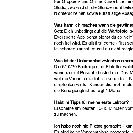
Für Gruppen- und Online Kurse bitte mi
Studio), so wird dir die Stunde nicht bel
Nichterscheinen sowie kurzfristige Absa
Was kann ich machen wenn die gewünsch
Setz Dich unbedingt auf die
Warteliste
, s
Eversports App, sonst siehst du es nic
noch frei wird. Es gilt first come - first
teilnehmen kannst, musst du nicht reagie
Was ist der Unterschied zwischen ein
Die 5/10/20 Package sind Eintritte, welc
wenn sie auf Besuch da sind etc. Das M
welche Variante du dich entscheidest.
empfehlen wir für Kunden die mehrmals 
die Kündigungfrist beträgt 1 Monat.
Habt ihr Tipps für meine erste Lektion?
Erscheine am besten 10-15 Minuten vorhe
zu machen.
Ich habe noch nie Pilates gemacht – kan
Es sind keine Vorkenntnisse notwendig, 